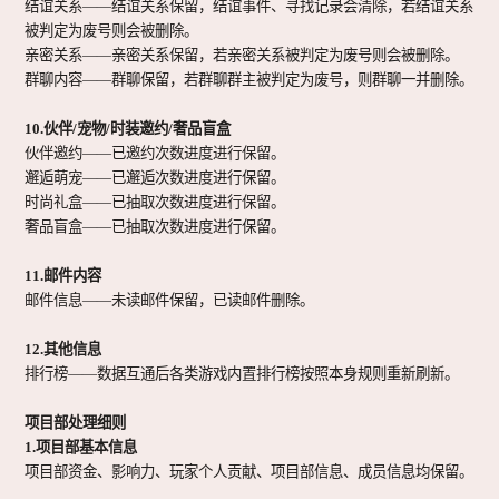
结谊关系
——结谊关系保留，结谊事件、寻找记录会清除，若结谊关系
被判定为废号则会被删除。
亲密关系
——亲密关系保留，若亲密关系被判定为废号则会被删除。
群聊内容
——群聊保留，若群聊群主被判定为废号，则群聊一并删除。
10.伙伴/宠物/时装邀约/奢品盲盒
伙伴邀约
——已邀约次数进度进行保留。
邂逅萌宠
——已邂逅次数进度进行保留。
时尚礼盒
——已抽取次数进度进行保留。
奢品盲盒
——已抽取次数进度进行保留。
11.邮件内容
邮件信息
——未读邮件保留，已读邮件删除。
12.其他信息
排行榜
——数据互通后各类游戏内置排行榜按照本身规则重新刷新。
项目部处理细则
1.项目部基本信息
项目部资金、影响力、玩家个人贡献、项目部信息、成员信息
均保留。