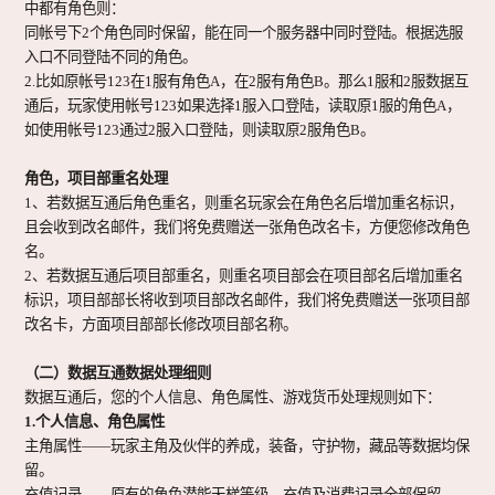
中都有角色则：
同帐号下2个角色同时保留，能在同一个服务器中同时登陆。根据选服
入口不同登陆不同的角色。
2.比如原帐号123在1服有角色A，在2服有角色B。那么1服和2服数据互
通后，玩家使用帐号123如果选择1服入口登陆，读取原1服的角色A，
如使用帐号123通过2服入口登陆，则读取原2服角色B。
角色，项目部重名处理
1、若数据互通后
角色重名
，则重名玩家会在角色名后增加重名标识，
且会收到改名邮件，我们将免费赠送一张角色改名卡，方便您修改角色
名。
2、若数据互通后
项目部重名
，则重名项目部会在项目部名后增加重名
标识，项目部部长将收到项目部改名邮件，我们将免费赠送一张项目部
改名卡，方面项目部部长修改项目部名称。
（二）数据互通数据处理细则
数据互通后，您的个人信息、角色属性、游戏货币处理规则如下：
1.个人信息、角色属性
主角属性
——玩家主角及伙伴的养成，装备，守护物，藏品等数据均保
留。
充值记录
——原有的角色潜能天梯等级，充值及消费记录全部保留。