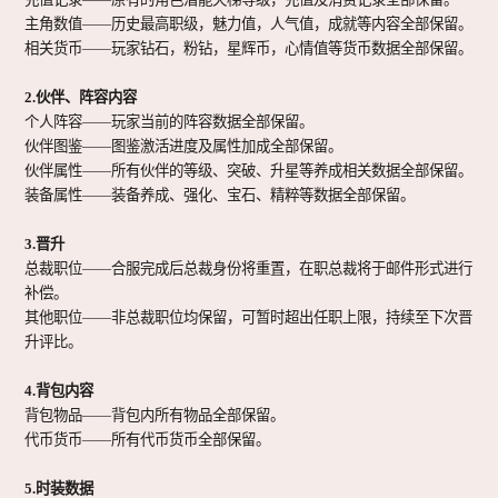
主角数值
——历史最高职级，魅力值，人气值，成就等内容全部保留。
相关货币
——玩家钻石，粉钻，星辉币，心情值等货币数据全部保留。
2.伙伴、阵容内容
个人阵容
——玩家当前的阵容数据全部保留。
伙伴图鉴
——图鉴激活进度及属性加成全部保留。
伙伴属性
——所有伙伴的等级、突破、升星等养成相关数据全部保留。
装备属性
——装备养成、强化、宝石、精粹等数据全部保留。
3.晋升
总裁职位
——合服完成后总裁身份将重置，在职总裁将于邮件形式进行
补偿。
其他职位
——非总裁职位均保留，可暂时超出任职上限，持续至下次晋
升评比。
4.背包内容
背包物品
——背包内所有物品全部保留。
代币货币
——所有代币货币全部保留。
5.时装数据