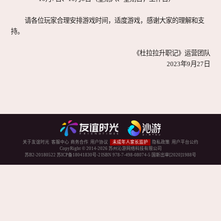
视听中心
ART WORK
请各位玩家合理安排游戏时间，适度游戏，感谢大家的理解和支
持。
《杜拉拉升职记》运营团队
关注我们
2023年9月27日
FOLLOW ME
关于友谊时光
客服中心
商务合作
用户协议
未成年人家长监护
隐私政策
用户平台公约
CopyRight © 2014-
2026
苏州沁游网络科技有限公司
苏B2-20180522
苏ICP备18041830号-2
ISBN 978-7-498-08074-5
国新出审[2020]1988号