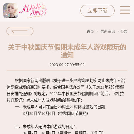
立即下载
首页
>
最新资讯
> 公告
首页
HOME
关于中秋国庆节假期未成年人游戏限玩的
通知
最新资讯
NEWS
2023-09-27 09:55:02
根据国家新闻出版署《关于进一步严格管理
切实防止未成年人沉
迷网络游戏的通知》要求，结合国务院办公厅《关于202
3
年部分节假
穿搭指南
CLOSET
日安排的通知》的规定，202
3年中秋国庆节假期期间和前后，《杜拉
拉升职记》对未成年人游戏时间的限制如下：
一、
未成年人可以在当日20时至21时体验游戏的日期：
9月29日至10月6日（中秋国庆节假期）
菁英档案
CHARACHTER
二、
未成年人无法体验游戏的日期：
10月7日、10月8日（星期六、星期日，工作日）