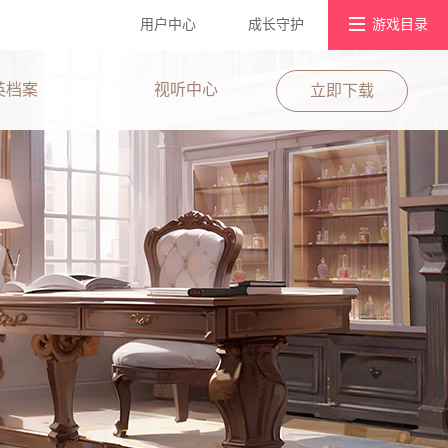
用户中心
成长守护
游戏目录
游戏社区
英档案
视听中心
立即下载
浮生为卿歌
宫廷风云
好玩友APP
墨剑江湖
宫廷计手游
京门风月