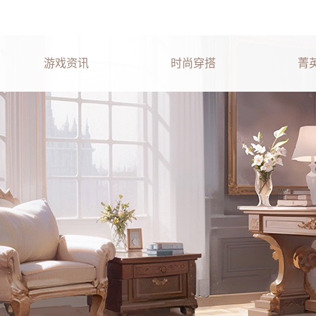
热门推荐
游戏资讯
时尚穿搭
菁
暴吵萌厨
浮生忆玲珑
杜拉拉升职记
凌云诺
熹妃Q传
熹妃传